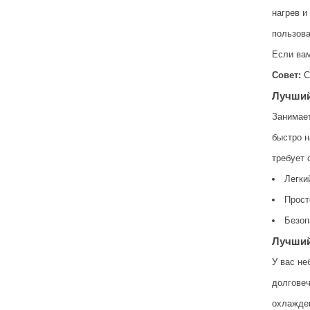
нагрев и
пользова
Если вам
Совет:
C
Лучший
Занимает
быстро н
требует 
Легки
Прост
Безоп
Лучший
У вас не
долговеч
охлажден