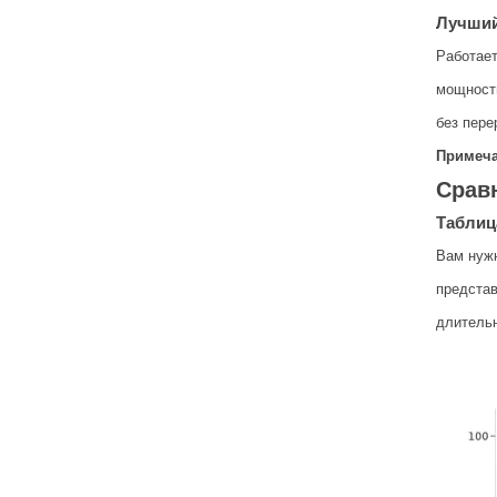
Лучший
Работает
мощность
без пере
Примеча
Срав
Таблиц
Вам нуж
представ
длительн