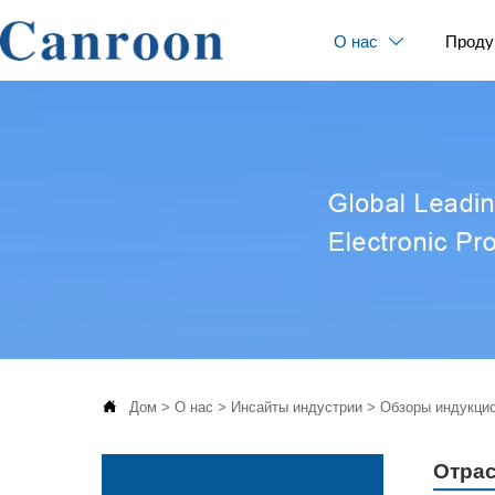
О нас
Проду


Дом
>
О нас
>
Инсайты индустрии
>
Обзоры индукцио
Отра