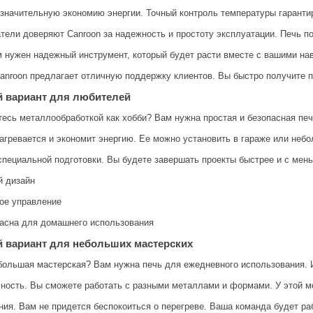
 значительную экономию энергии. Точный контроль температуры гаранти
тели доверяют Canroon за надежность и простоту эксплуатации. Печь по
 нужен надежный инструмент, который будет расти вместе с вашими нав
anroon предлагает отличную поддержку клиентов. Вы быстро получите п
 вариант для любителей
есь металлообработкой как хобби? Вам нужна простая и безопасная п
агревается и экономит энергию. Ее можно установить в гараже или небо
специальной подготовки. Вы будете завершать проекты быстрее и с мен
й дизайн
ое управление
асна для домашнего использования
 вариант для небольших мастерских
большая мастерская? Вам нужна печь для ежедневного использования. И
ность. Вы сможете работать с разными металлами и формами. У этой 
ия. Вам не придется беспокоиться о перегреве. Ваша команда будет раб