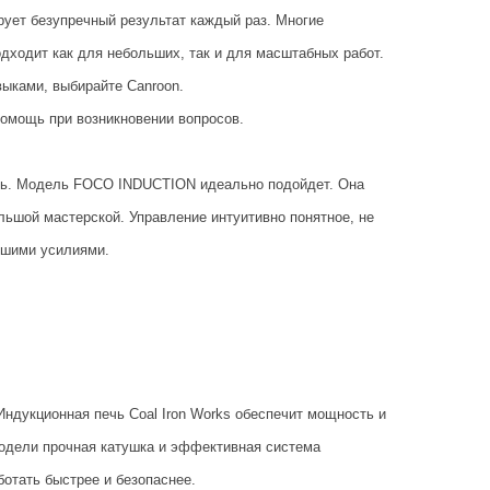
рует безупречный результат каждый раз. Многие
дходит как для небольших, так и для масштабных работ.
ыками, выбирайте Canroon.
омощь при возникновении вопросов.
ечь. Модель FOCO INDUCTION идеально подойдет. Она
льшой мастерской. Управление интуитивно понятное, не
ьшими усилиями.
ндукционная печь Coal Iron Works обеспечит мощность и
модели прочная катушка и эффективная система
отать быстрее и безопаснее.