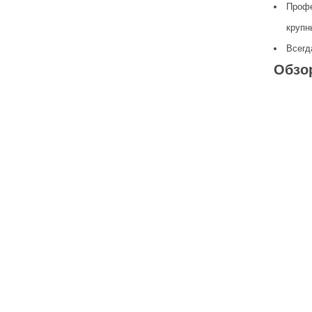
Профе
крупн
Всегд
Обзо