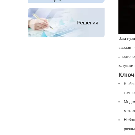
Решения
Вам нуж
вариант 
энергопо
катушки 
Ключ
Выби
темпе
Модел
метал
Небол
разны