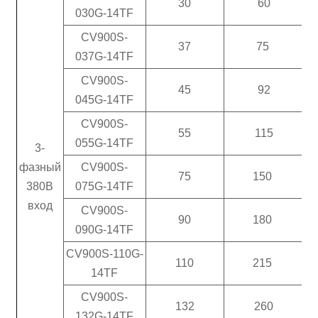
30
60
030G-14TF
CV900S-
37
75
037G-14TF
CV900S-
45
92
045G-14TF
CV900S-
55
115
055G-14TF
3-
фазный
CV900S-
3
75
150
380В
075G-14TF
вход
CV900S-
90
180
090G-14TF
CV900S-110G-
110
215
14TF
CV900S-
132
260
132G-14TF