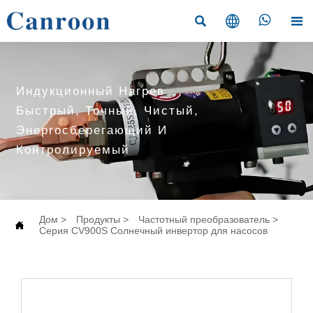




Индукционный Нагрев
Быстрый, Точный, Чистый,
Энергосберегающий И
Контролируемый
Дом
>
Продукты
>
Частотный преобразователь
>

Серия CV900S Солнечный инвертор для насосов