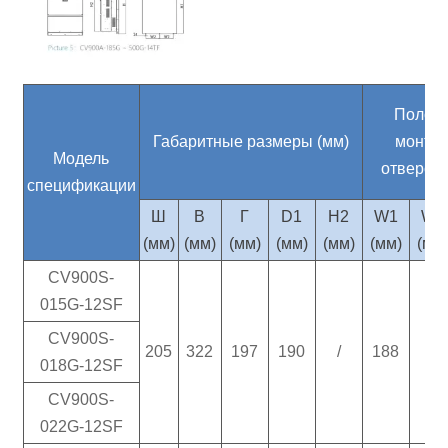
Полож
Габаритные размеры (мм)
монта
Модель
отверсти
спецификации
Ш
В
Г
D1
H2
W1
W2
(мм)
(мм)
(мм)
(мм)
(мм)
(мм)
(мм
CV900S-
015G-12SF
CV900S-
205
322
197
190
/
188
/
018G-12SF
CV900S-
022G-12SF