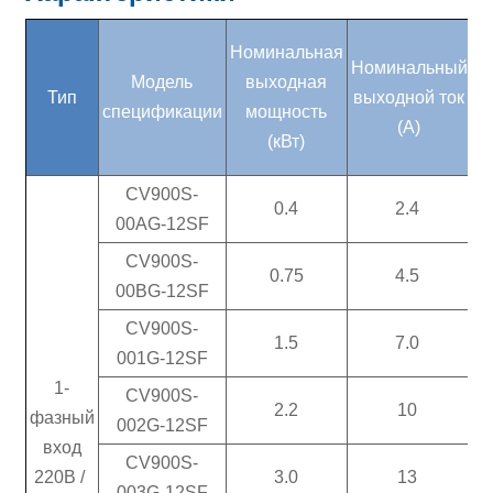
Номинальная
Номинальный
Модель
выходная
н
Тип
выходной ток
спецификации
мощность
п
(А)
(кВт)
CV900S-
0.4
2.4
00AG-12SF
CV900S-
0.75
4.5
00BG-12SF
CV900S-
1.5
7.0
001G-12SF
1-
CV900S-
2.2
10
фазный
002G-12SF
вход
CV900S-
2
220В /
3.0
13
003G-12SF