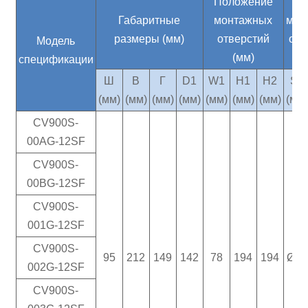
Положение
Ди
Габаритные
монтажных
мон
размеры (мм)
отверстий
отв
Модель
(мм)
спецификации
Ш
В
Г
D1
W1
H1
H2
S1
(мм)
(мм)
(мм)
(мм)
(мм)
(мм)
(мм)
(мм
CV900S-
00AG-12SF
CV900S-
00BG-12SF
CV900S-
001G-12SF
CV900S-
95
212
149
142
78
194
194
Ø10
002G-12SF
CV900S-