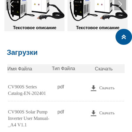

кстовое описание
Текстовое описание
Текс

Загрузки
Тип Файла
Скачать
Имя Файла
CV900S Series
pdf

Скачать
Catalog-EN-202401
CV900S Solar Pump
pdf

Скачать
Inverter User Manual-
_A4 V1.1