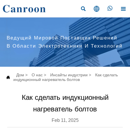




Ведущий Мировой Поставщик Решений
В Области Электротехники И Технологий
Дом
>
О нас
>
Инсайты индустрии
>
Как сделать

индукционный нагреватель болтов
Как сделать индукционный
нагреватель болтов
Feb 11, 2025