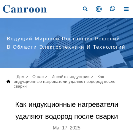




Ведущий Мировой Поставщик Решений
В Области Электротехники И Технологий
Дом
>
О нас
>
Инсайты индустрии
>
Как

индукционные нагреватели удаляют водород после
сварки
Как индукционные нагреватели
удаляют водород после сварки
Mar 17, 2025