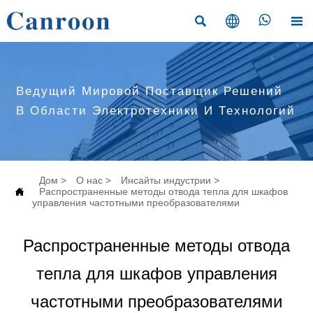




Ведущий Мировой Поставщик Решений
В Области Электротехники И Технологий
Дом
>
О нас
>
Инсайты индустрии
>

Распространенные методы отвода тепла для шкафов
управления частотными преобразователями
Распространенные методы отвода
тепла для шкафов управления
частотными преобразователями