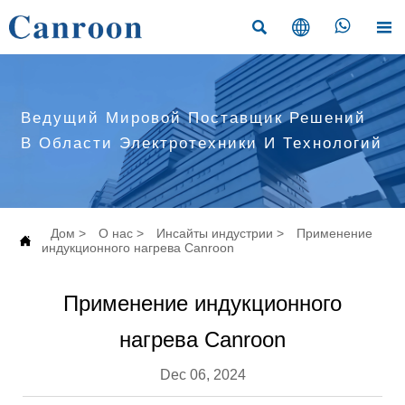




Ведущий Мировой Поставщик Решений
В Области Электротехники И Технологий
Дом
>
О нас
>
Инсайты индустрии
>
Применение

индукционного нагрева Canroon
Применение индукционного
нагрева Canroon
Dec 06, 2024